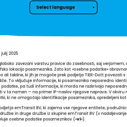
Select language
julij 2025
globoko zavezani varstvu pravice do zasebnosti, saj verjamem, d
fsko lokacijo posameznika. Zato kot »osebne podatke« obravna
o ali takšne, ki jih je mogoče prek podjetja TIER-Dott povezat
šče. To vključuje informacije, ki posameznika neposredno identi
odatke, pa tudi informacije, ki morda ne razkrivajo neposredne 
v ta namen — na primer IP-naslov njegove naprave. V okviru na
tki, ki ne omogočajo identifikacije posameznika, opredeljeni ko
podjetja emTransit BV, ki zajema vse njegove entitete, podružni
ružbe in druge družbe iz skupine emTransit BV (v nadaljevanje »
deluje osebne podatke posameznikov (»
vi
«).