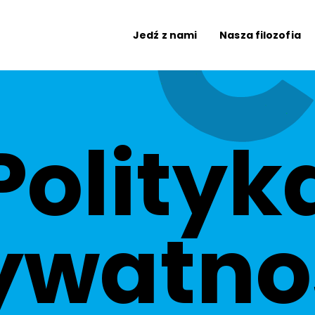
Jedź z nami
Nasza filozofia
Polityk
ywatno