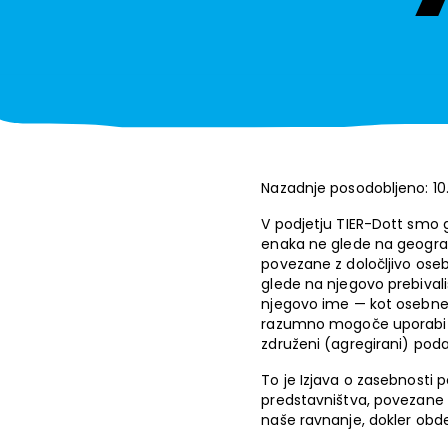
Nazadnje posodobljeno: 10. 
V podjetju TIER-Dott smo 
enaka ne glede na geogra
povezane z določljivo oseb
glede na njegovo prebivali
njegovo ime — kot osebne p
razumno mogoče uporabiti 
združeni (agregirani) poda
To je Izjava o zasebnosti 
predstavništva, povezane d
naše ravnanje, dokler ob