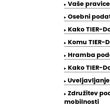
Vaše pravice
Osebni podatk
Kako TIER-Do
Komu TIER-D
Hramba poda
Kako TIER-Do
Uveljavljanj
Združitev pod
mobilnosti