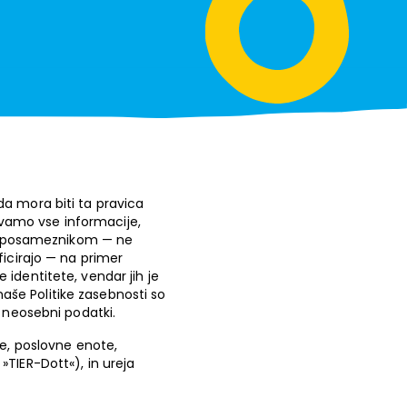
a mora biti ta pravica
vamo vse informacije,
i s posameznikom — ne
ficirajo — na primer
identitete, vendar jih je
še Politike zasebnosti so
t neosebni podatki.
ce, poslovne enote,
TIER-Dott«), in ureja