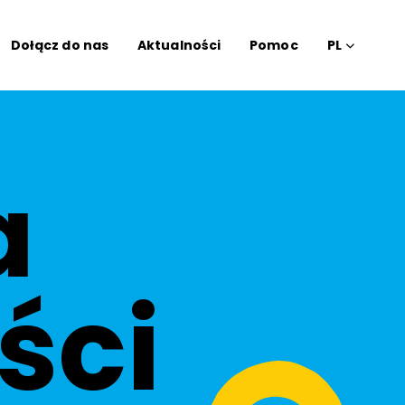
Dołącz do nas
Aktualności
Pomoc
PL
a
ści