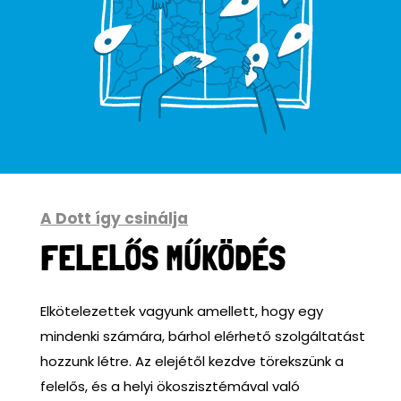
A Dott így csinálja
FELELŐS MŰKÖDÉS
Elkötelezettek vagyunk amellett, hogy egy
mindenki számára, bárhol elérhető szolgáltatást
hozzunk létre. Az elejétől kezdve törekszünk a
felelős, és a helyi ökoszisztémával való