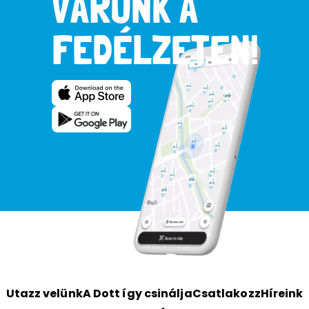
VÁRUNK A
FEDÉLZETEN!
Utazz velünk
A Dott így csinálja
Csatlakozz
Híreink