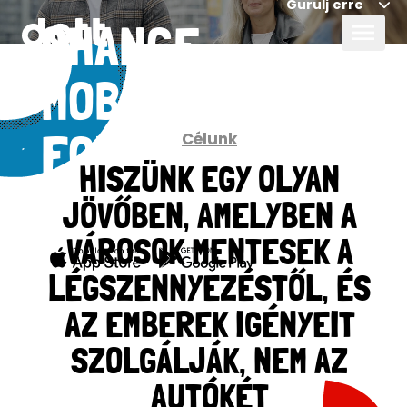
Gurulj erre
CHANGE
MOBILITY
Célunk
FOR GOOD,
HISZÜNK EGY OLYAN
TOGETHER
JÖVŐBEN, AMELYBEN A
VÁROSOK MENTESEK A
LÉGSZENNYEZÉSTŐL, ÉS
AZ EMBEREK IGÉNYEIT
SZOLGÁLJÁK, NEM AZ
AUTÓKÉT