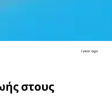
1 year ago
ωής στους