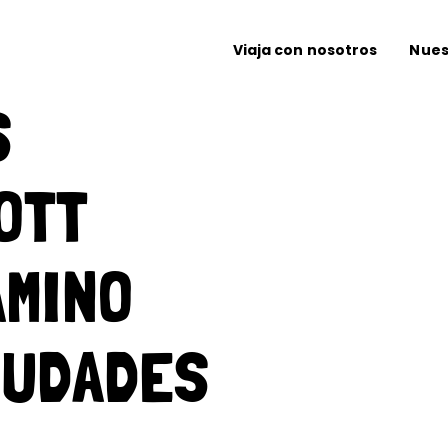
Viaja con nosotros
Nues
S
OTT
AMINO
IUDADES