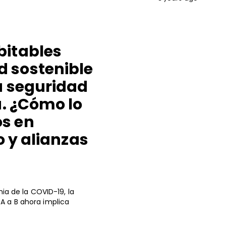
bitables
d sostenible
la seguridad
a. ¿Cómo lo
os en
o y alianzas
a de la COVID-19, la
 A a B ahora implica