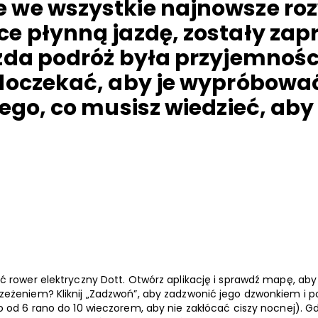
 we wszystkie najnowsze ro
e płynną jazdę, zostały za
żda podróż była przyjemności
doczekać, aby je wypróbowa
iego, co musisz wiedzieć, ab
ć rower elektryczny Dott. Otwórz aplikację i sprawdź mapę, aby
zeżeniem? Kliknij „Zadzwoń”, aby zadzwonić jego dzwonkiem i p
o od 6 rano do 10 wieczorem, aby nie zakłócać ciszy nocnej). Gdy