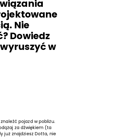
związania
projektowane
ą. Nie
ć? Dowiedz
y wyruszyć w
 znaleźć pojazd w pobliżu.
odążaj za dźwiękiem (ta
 już znajdziesz Dotta, nie