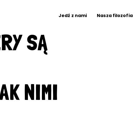
Jedź z nami
Nasza filozofia
RY SĄ
:
AK NIMI