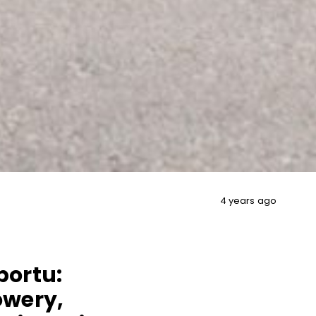
4 years ago
portu:
owery,