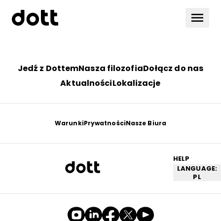
Jedź z Dottem
Nasza filozofia
Dołącz do nas
Aktualności
Lokalizacje
Warunki
Prywatności
Nasze Biura
HELP
LANGUAGE:
PL