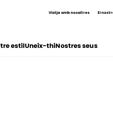
Viatja amb nosaltres
El nostr
tre estil
Uneix-thi
Nostres seus