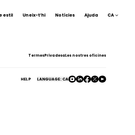
e estil
Uneix-t’hi
Notícies
Ajuda
CA
Termes
Privadesa
Les nostres oficines
HELP
LANGUAGE: CA