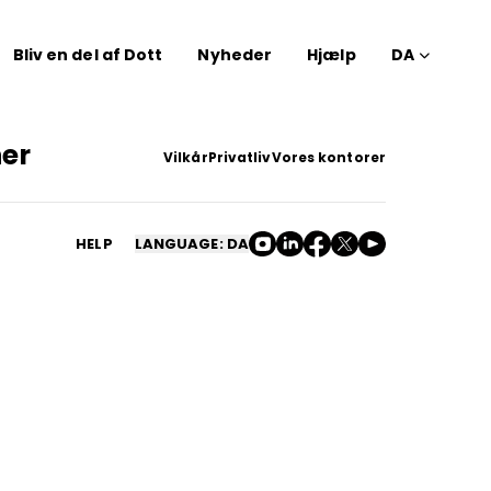
Bliv en del af Dott
Nyheder
Hjælp
DA
ner
Vilkår
Privatliv
Vores kontorer
HELP
LANGUAGE: DA