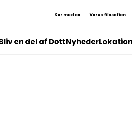
Kør med os
Vores filosofien
Bliv en del af Dott
Nyheder
Lokatio