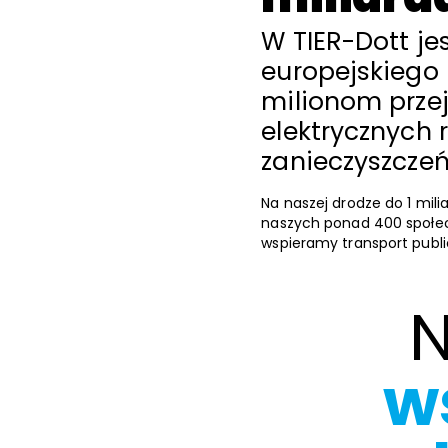
W TIER-Dott j
europejskiego 
milionom prze
elektrycznych 
zanieczyszczeń
Na naszej drodze do 1 mil
naszych ponad 400 społecz
wspieramy transport publ
N
w