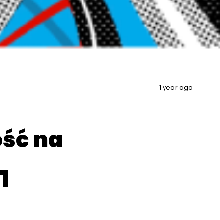
1 year ago
ść na
1