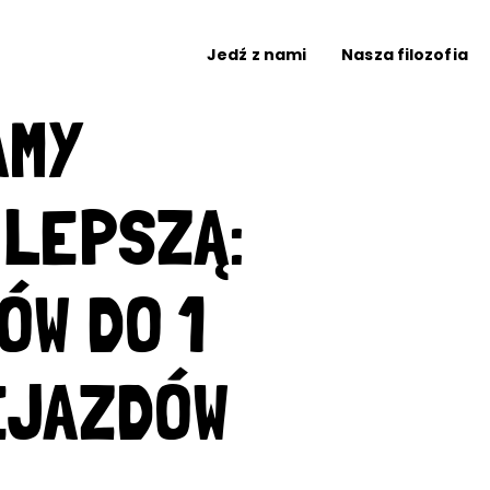
Jedź z nami
Nasza filozofia
AMY
 LEPSZĄ:
ÓW DO 1
EJAZDÓW