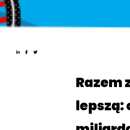
Razem 
lepszą: 
miliard