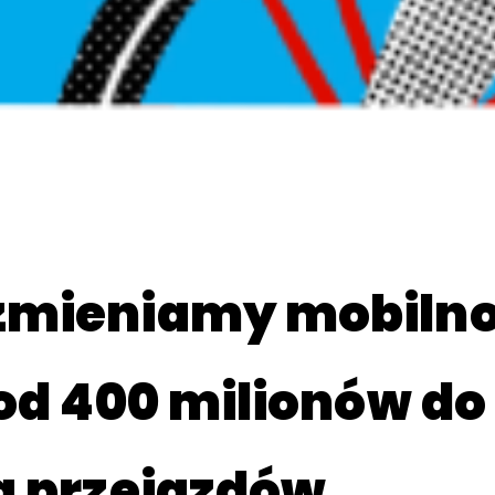
zmieniamy mobilno
od 400 milionów do 
a przejazdów