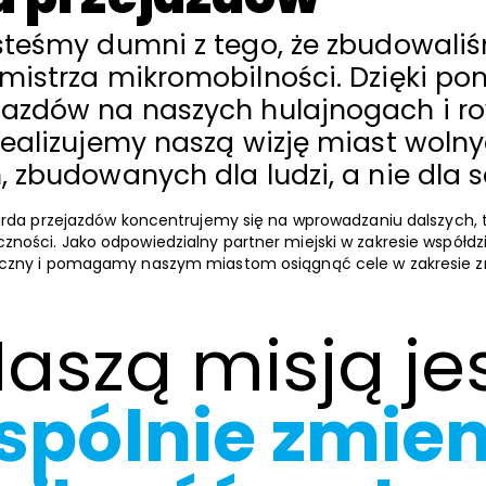
esteśmy dumni z tego, że zbudowali
mistrza mikromobilności. Dzięki po
jazdów na naszych hulajnogach i r
realizujemy naszą wizję miast woln
, zbudowanych dla ludzi, a nie dl
iarda przejazdów koncentrujemy się na wprowadzaniu dalszych, 
ności. Jako odpowiedzialny partner miejski w zakresie współdz
iczny i pomagamy naszym miastom osiągnąć cele w zakresie z
aszą misją je
spólnie zmien