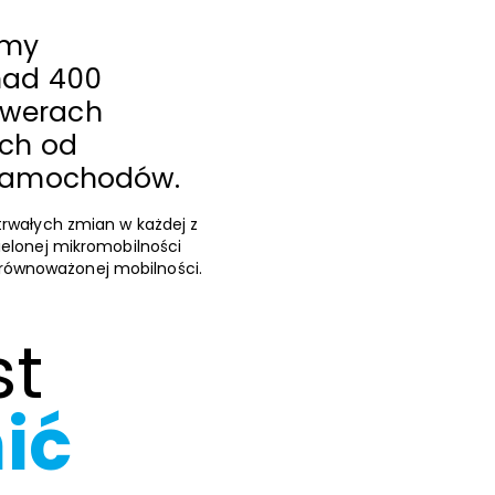
śmy
nad 400
owerach
ych od
a samochodów.
trwałych zmian w każdej z
ielonej mikromobilności
równoważonej mobilności.
st
ić