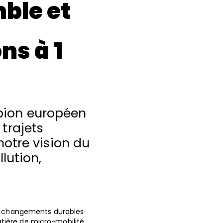
ble et
ns à 1
mpion européen
 trajets
 notre vision du
lution,
 de changements durables
tière de micro-mobilité