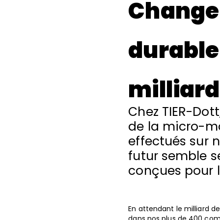
Changer
durablem
milliard
Chez TIER-Dott
de la micro-mo
effectués sur n
futur semble se
conçues pour l
En attendant le milliard 
dans nos plus de 400 comm