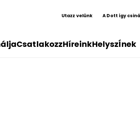
Utazz velünk
A Dott így csiná
nálja
Csatlakozz
Híreink
HelyszÍnek