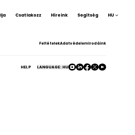
lja
Csatlakozz
Híreink
Segítség
HU
Feltételek
Adatvédelem
Irodáink
HELP
LANGUAGE: HU