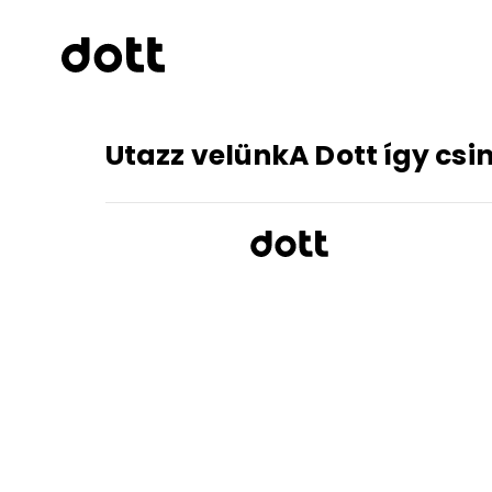
Utazz velünk
A Dott így csi