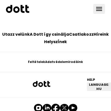
Utazz velünk
A Dott így csinálja
Csatlakozz
Híreink
HelyszÍnek
Feltételek
Adatvédelem
Irodáink
HELP
LANGUAGE:
HU