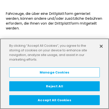
Fahrzeuge, die über eine Drittplattform gemietet
werden, können andere und/oder zusätzliche Gebühren
erfordern, die Ihnen von der Drittplattform mitgeteilt
werden.
Bezahlung
By clicking “Accept All Cookies”, you agree to the
storing of cookies on your device to enhance site
Die Zahlung kann mit der von Ihnen angegebenen
navigation, analyze site usage, and assist in our
Kredit- oder EC-Karte erfolgen, um sich für ein
marketing efforts.
Benutzerkonto zu registrieren, oder mit jeder anderen
von TIER oder von der Plattform des Drittanbieters (falls
Manage Cookies
zutreffend) für das jeweilige Land zugelassenen
Zahlungsmethode. Sie können Ihre bevorzugte
Zahlungsmethode für die Fahrt vor dem Freischalten
Reject All
des Fahrzeugs auswählen, indem Sie aus dem
Zahlungs-Dropdown-Menü in Unserer App auswählen.
Alle Quittungen und Rechnungen für Ihre Nutzung der
Accept All Cookies
Fahrzeuge sind in Unserer App bei der Auswahl von
„Fahrtverlauf“ verfügbar und werden auch per E-Mail