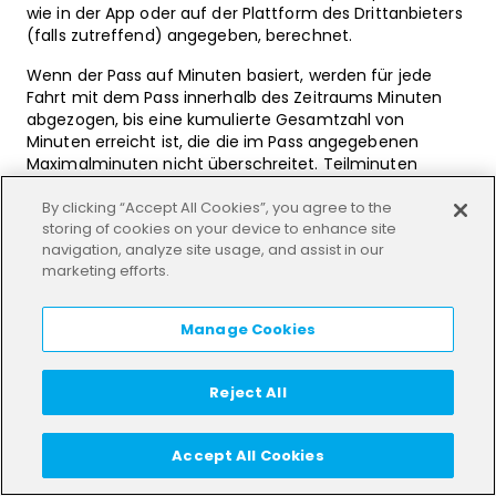
wie in der App oder auf der Plattform des Drittanbieters
(falls zutreffend) angegeben, berechnet.
Wenn der Pass auf Minuten basiert, werden für jede
Fahrt mit dem Pass innerhalb des Zeitraums Minuten
abgezogen, bis eine kumulierte Gesamtzahl von
Minuten erreicht ist, die die im Pass angegebenen
Maximalminuten nicht überschreitet. Teilminuten
werden auf die nächstgelegene volle Minute
aufgerundet. Sollte die festgelegte
By clicking “Accept All Cookies”, you agree to the
storing of cookies on your device to enhance site
Maximalminutenanzahl des Passes während einer Fahrt
navigation, analyze site usage, and assist in our
überschritten werden, gilt für den Rest der Fahrt der
marketing efforts.
Standardtarif.
Pässe dürfen nicht zusammen mit Werbeangeboten,
Manage Cookies
Prämien oder anderen Rabatten verwendet werden.
Pässe können mit jeder verfügbaren Zahlungsmethode
Reject All
erworben werden, mit Ausnahme der Wallet-Zahlung.
Gebühren für Pässe sind im Voraus zahlbar.
Accept All Cookies
Sie sind berechtigt, von Ihrem Widerrufsrecht bezüglich