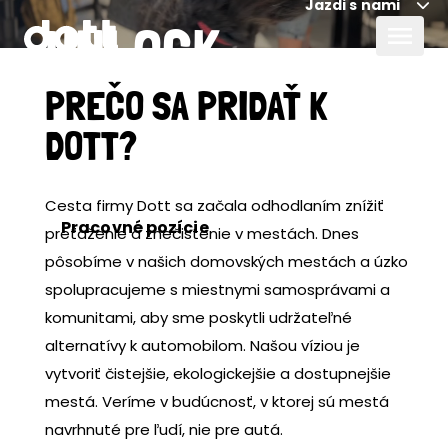
Jazdi s nami
UNLOCK
THE
PREČO SA PRIDAŤ K
DOTT?
CHANGE
Cesta firmy Dott sa začala odhodlaním znížiť
Pracovné pozície
preťaženie a znečistenie v mestách. Dnes
pôsobíme v našich domovských mestách a úzko
spolupracujeme s miestnymi samosprávami a
komunitami, aby sme poskytli udržateľné
alternatívy k automobilom. Našou víziou je
vytvoriť čistejšie, ekologickejšie a dostupnejšie
mestá. Veríme v budúcnosť, v ktorej sú mestá
navrhnuté pre ľudí, nie pre autá.