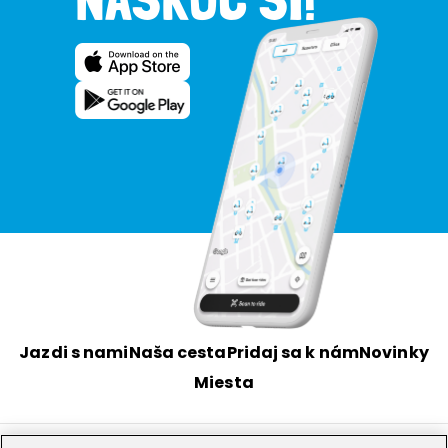
NASKOČ SI!
Jazdi s nami
Naša cesta
Pridaj sa k nám
Novinky
Miesta