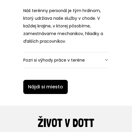
Náš terénny personál je tým hrdinom,
ktorý udržiava naše služby v chode. V
každej krajine, v ktorej pôsobíme,
zamestnávame mechanikov, hliadky a
ďalších pracovníkov.
Pozri si výhody práce v teréne
💰 Férové, konkurencieschopné odmeny
🎓 Príležitosti na učenie a kariérny rast
🗞 Bulletin s novinkami o spoločnosti
Nájdi si miesto
🧘 Aktivity zamerané na zdravotnú a
psychickú pohodu
🥳 Spoločenské udalosti
🎁 Bezplatné jazdy cez Dott
👶 Rodičovské programy
🏞️ Sabatikal
ŽIVOT V DOTT
* Výhody sa líšia v závislosti od krajiny a
pozície