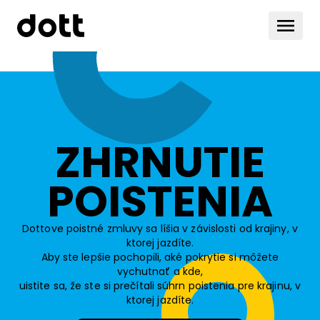
ZHRNUTIE
POISTENIA
Dottove poistné zmluvy sa líšia v závislosti od krajiny, v
ktorej jazdíte.
Aby ste lepšie pochopili, aké pokrytie si môžete
vychutnať a kde,
uistite sa, že ste si prečítali súhrn poistenia pre krajinu, v
ktorej jazdíte.