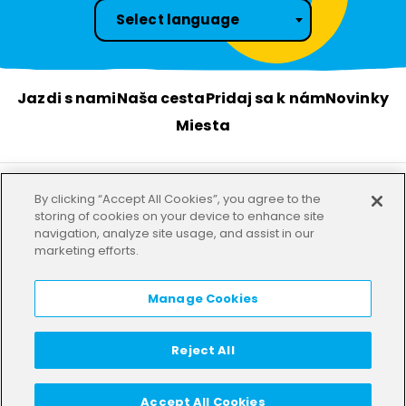
Select language
Jazdi s nami
Naša cesta
Pridaj sa k nám
Novinky
Miesta
By clicking “Accept All Cookies”, you agree to the
Podmienky
Súkromie
Naše pobočky
storing of cookies on your device to enhance site
navigation, analyze site usage, and assist in our
marketing efforts.
HELP
LANGUAGE:
SK
Manage Cookies
Reject All
Accept All Cookies