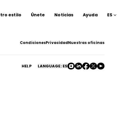
tro estilo
Únete
Noticias
Ayuda
ES
Condiciones
Privacidad
Nuestras oficinas
HELP
LANGUAGE: ES