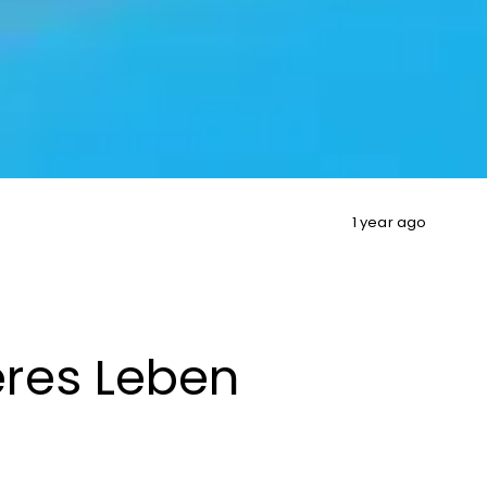
1 year ago
eres Leben