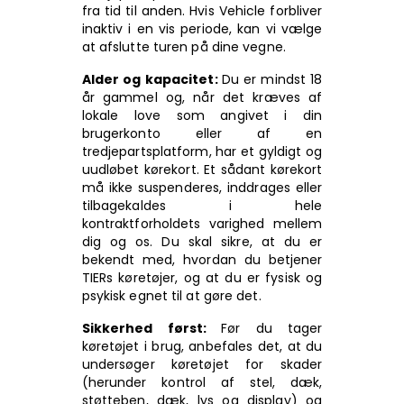
fra tid til anden. Hvis Vehicle forbliver
inaktiv i en vis periode, kan vi vælge
at afslutte turen på dine vegne.
Alder og kapacitet:
Du er mindst 18
år gammel og, når det kræves af
lokale love som angivet i din
brugerkonto eller af en
tredjepartsplatform, har et gyldigt og
uudløbet kørekort. Et sådant kørekort
må ikke suspenderes, inddrages eller
tilbagekaldes i hele
kontraktforholdets varighed mellem
dig og os. Du skal sikre, at du er
bekendt med, hvordan du betjener
TIERs køretøjer, og at du er fysisk og
psykisk egnet til at gøre det.
Sikkerhed først:
Før du tager
køretøjet i brug, anbefales det, at du
undersøger køretøjet for skader
(herunder kontrol af stel, dæk,
støtteben, dæk, lys og display) og