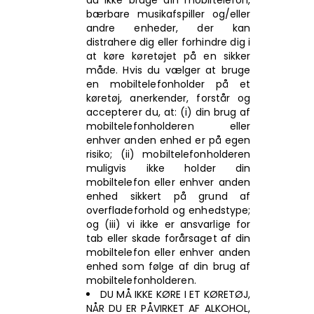
du ikke bruge din mobiltelefon,
bærbare musikafspiller og/eller
andre enheder, der kan
distrahere dig eller forhindre dig i
at køre køretøjet på en sikker
måde. Hvis du vælger at bruge
en mobiltelefonholder på et
køretøj, anerkender, forstår og
accepterer du, at: (i) din brug af
mobiltelefonholderen eller
enhver anden enhed er på egen
risiko; (ii) mobiltelefonholderen
muligvis ikke holder din
mobiltelefon eller enhver anden
enhed sikkert på grund af
overfladeforhold og enhedstype;
og (iii) vi ikke er ansvarlige for
tab eller skade forårsaget af din
mobiltelefon eller enhver anden
enhed som følge af din brug af
mobiltelefonholderen.
DU MÅ IKKE KØRE I ET KØRETØJ,
NÅR DU ER PÅVIRKET AF ALKOHOL,