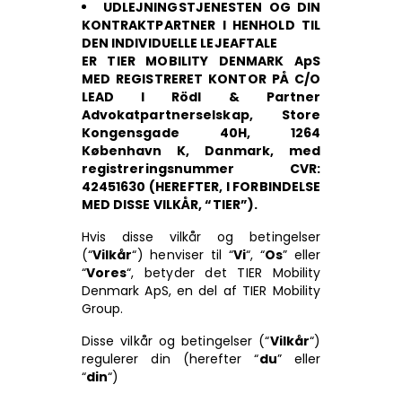
UDLEJNINGSTJENESTEN OG DIN
KONTRAKTPARTNER I HENHOLD TIL
DEN INDIVIDUELLE LEJEAFTALE
ER TIER MOBILITY DENMARK ApS
MED REGISTRERET KONTOR PÅ C/O
LEAD I Rödl & Partner
Advokatpartnerselskap, Store
Kongensgade 40H, 1264
København K, Danmark, med
registreringsnummer CVR:
42451630 (HEREFTER, I FORBINDELSE
MED DISSE VILKÅR, “TIER”).
Hvis disse vilkår og betingelser
(“
Vilkår
“) henviser til “
Vi
“, “
Os
” eller
“
Vores
“, betyder det TIER Mobility
Denmark ApS, en del af TIER Mobility
Group.
Disse vilkår og betingelser (“
Vilkår
“)
regulerer din (herefter “
du
” eller
“
din
“)