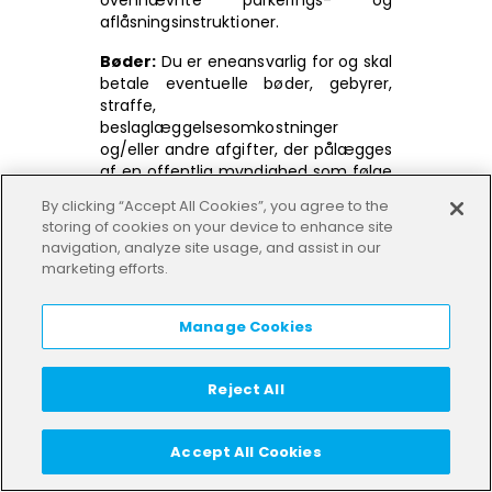
ovennævnte parkerings- og
aflåsningsinstruktioner.
Bøder:
Du er eneansvarlig for og skal
betale eventuelle bøder, gebyrer,
straffe,
beslaglæggelsesomkostninger
og/eller andre afgifter, der pålægges
af en offentlig myndighed som følge
af forkert parkering eller brug af et
By clicking “Accept All Cookies”, you agree to the
køretøj, eller ved at du overtræder
storing of cookies on your device to enhance site
love, regler eller bestemmelser,
navigation, analyze site usage, and assist in our
mens du bruger køretøjerne, eller ved
marketing efforts.
at du ikke overholder nogen af disse
vilkår (“Bøder”). Under alle
omstændigheder forbeholder TIER
Manage Cookies
sig ret til at identificere dig og
videregive din identitet til de
Reject All
relevante offentlige myndigheder,
hvis du har begået en trafikforseelse
under brug af tjenesterne eller
Accept All Cookies
parkeret køretøjerne i forbudte
områder i henhold til de tilsvarende