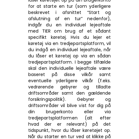
låser køretøjet op på din brugerkonto
for at starte en tur (som yderligere
beskrevet i afsnittet “Start og
afslutning af en tur” nedenfor),
indgår du en individuel lejeaftale
med TIER om brug af et sådant
specifikt køretøj. Hvis du lejer et
køretøj via en tredjepartsplatform, vil
du indgå en individuel lejeaftale, når
du låser et køretøj op via en sådan
tredjepartsplatform. I begge tilfælde
skal den individuelle lejeaftale være
baseret på disse vilkår samt
eventuelle yderligere vilkår (f.eks.
vedrørende gebyrer og tilladte
driftsområder samt den gældende
forsikringspolitik). Gebyrer og
driftsområder vil blive vist for dig på
din brugerkonto eller via
tredjepartsplatformen (alt efter
hvad der er relevant) på det
tidspunkt, hvor du låser køretøjet op.
Når du starter en tur ved at klikke på