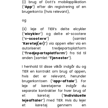
(i) brug af Dott’s mobilapplikation
(“
App
“) efter din registrering af en
brugerkonto (hvis relevant),
og
(ii) leje af TIER’s delte elcykler
(“
elcykler
“) og delte el-scootere
(“e
-scootere
“) (samlet
“
Køretøj(er)
“) via appen eller via en
autoriseret tredjepartsplatform
(“
Tredjepartsplatform
“) fra tid til
anden (samlet “
Tjenester
“).
I henhold til disse vilkår indgår du og
TIER en kontrakt om brug af appen,
hvis det er relevant, herunder
brugerkontoen (“
app-aftale
“). For
leje af køretøjerne indgår du
separate kontrakter for hver brug af
et køretøj (“
Individuelle
lejeaftaler
“) med TIER. Hvis du lejer
et køretøj gennem en