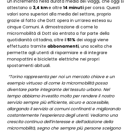
un incremento nella durata media dei viaggi, che oggi si
attestano a
3,4 km
e oltre
14
minuti
per corsa. Questi
valori sono superiori alla media del settore, proprio
grazie al fatto che Dott opera in un’area estesa su
cinque Comuni. A dimostrazione di come la
micromobilità di Dott sia entrata a far parte della
quotidianità cittadina, oltre il
51%
dei viaggi viene
effettuato tramite
abbonamenti
, una scelta che
permette agli utenti di risparmiare e di integrare
monopattini e biciclette elettriche nei propri
spostamenti abituali.
“Torino rappresenta per noi un mercato chiave e un
esempio virtuoso di come la micromobilità possa
diventare parte integrante del tessuto urbano. Nel
tempo abbiamo investito molto per rendere il nostro
servizio sempre più efficiente, sicuro e accessibile,
allargando il servizio ai comuni confinanti e migliorando
costantemente l’esperienza degli utenti. Vediamo una
crescita continua dell’interesse e dell’adozione della
micromobilità, segno che sempre più persone scelgono