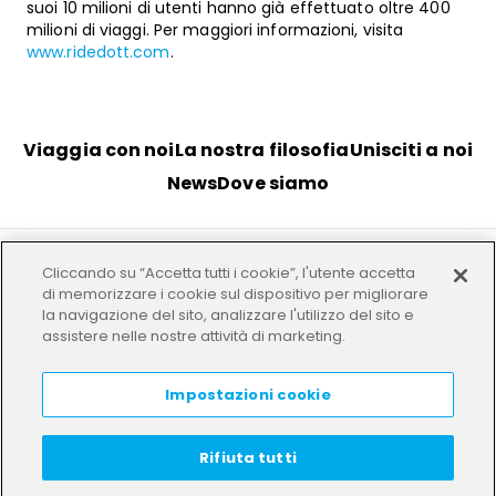
suoi 10 milioni di utenti hanno già effettuato oltre 400
milioni di viaggi. Per maggiori informazioni, visita
www.ridedott.com
.
Viaggia con noi
La nostra filosofia
Unisciti a noi
News
Dove siamo
Cliccando su “Accetta tutti i cookie”, l'utente accetta
Termini
Privacy
I nostri uffici
di memorizzare i cookie sul dispositivo per migliorare
la navigazione del sito, analizzare l'utilizzo del sito e
assistere nelle nostre attività di marketing.
HELP
LANGUAGE:
IT
Impostazioni cookie
Rifiuta tutti