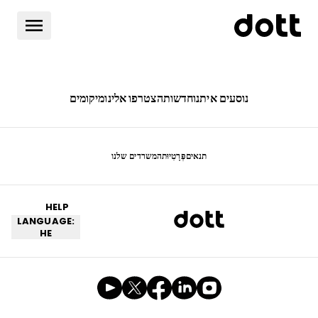
נוסעים איתנו
חדשות
הצטרפו אלינו
מיקומים
תנאים
פְּרָטִיוּת
המשרדים שלנו
HELP
LANGUAGE:
HE