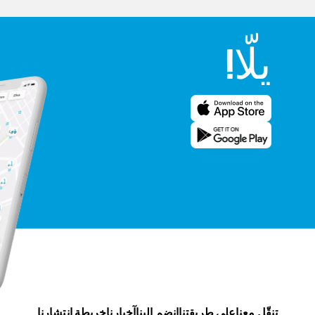
يلّا!
تنقّل معنا
على طريقتنا
انضم إلينا
آخبارنا
خريطة انتشارنا