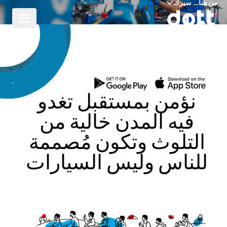
من هنا… سيرك
على
طريقتنا
نؤمن بمستقبل تغدو
فيه المدن خالية من
التلوث وتكون مُصممة
للناس وليس السيارات