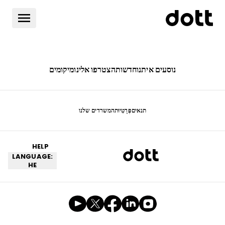
נוסעים איתנו
חדשות
הצטרפו אלינו
מיקומים
תנאים
פְּרָטִיוּת
המשרדים שלנו
HELP
LANGUAGE:
HE