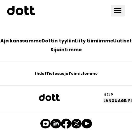
Aja kanssamme
Dottin tyyliin
Liity tiimiimme
Uutiset
Sijaintimme
Ehdot
Tietosuoja
Toimistomme
HELP
LANGUAGE: FI