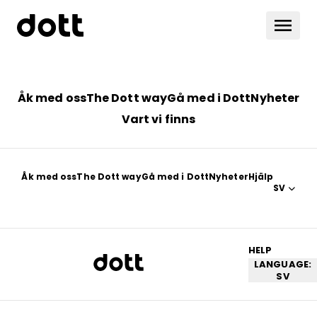
Åk med oss
The Dott way
Gå med i Dott
Nyheter
Vart vi finns
Åk med oss
The Dott way
Gå med i Dott
Nyheter
Hjälp
SV
HELP
LANGUAGE:
SV