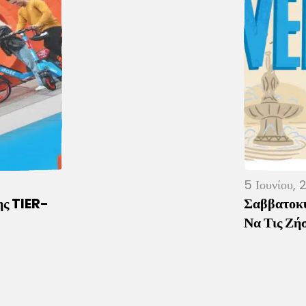
5 Ιουνίου,
ης TIER-
Σαββατοκύ
Να Τις Ζή