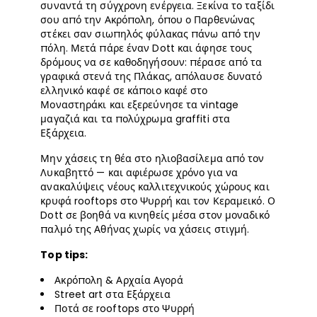
συναντά τη σύγχρονη ενέργεια. Ξεκίνα το ταξίδι
σου από την Ακρόπολη, όπου ο Παρθενώνας
στέκει σαν σιωπηλός φύλακας πάνω από την
πόλη. Μετά πάρε έναν Dott και άφησε τους
δρόμους να σε καθοδηγήσουν: πέρασε από τα
γραφικά στενά της Πλάκας, απόλαυσε δυνατό
ελληνικό καφέ σε κάποιο καφέ στο
Μοναστηράκι και εξερεύνησε τα vintage
μαγαζιά και τα πολύχρωμα graffiti στα
Εξάρχεια.
Μην χάσεις τη θέα στο ηλιοβασίλεμα από τον
Λυκαβηττό — και αφιέρωσε χρόνο για να
ανακαλύψεις νέους καλλιτεχνικούς χώρους και
κρυφά rooftops στο Ψυρρή και τον Κεραμεικό. Ο
Dott σε βοηθά να κινηθείς μέσα στον μοναδικό
παλμό της Αθήνας χωρίς να χάσεις στιγμή
.
Top tips:
Ακρόπολη & Αρχαία Αγορά
Street art στα Εξάρχεια
Ποτά σε rooftops στο Ψυρρή