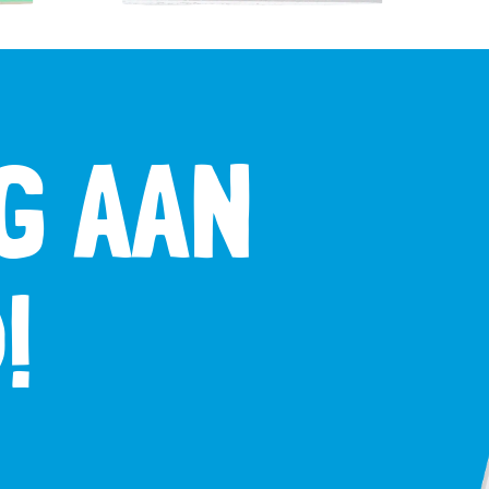
G AAN
!