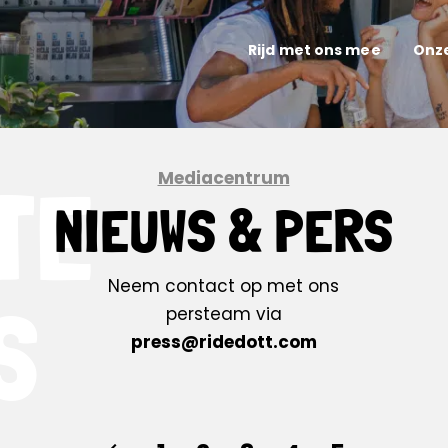
Rijd met ons mee
Onz
Mediacentrum
TE
NIEUWS & PERS
Neem contact op met ons
persteam via
S
press@ridedott.com