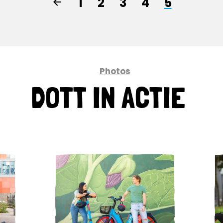
1
2
3
4
5
Photos
DOTT IN ACTIE