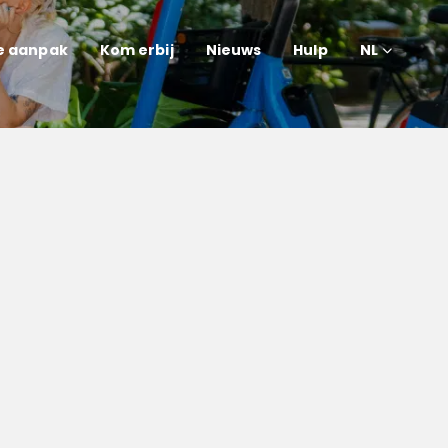
e aanpak
Kom erbij
Nieuws
Hulp
NL