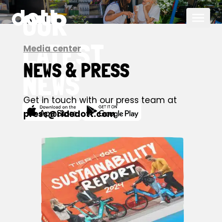
OUR
LATEST
Media center
NEWS & PRESS
NEWS
Get in touch with our press team at
press@ridedott.com